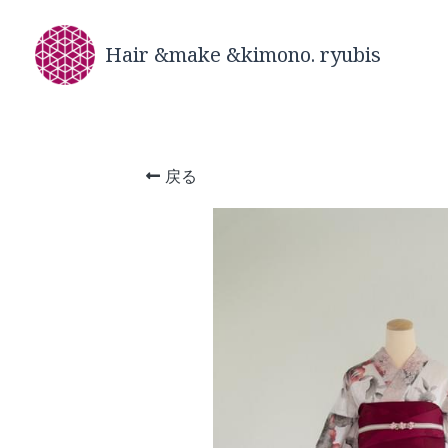
Hair &make &kimono. ryubis
戻る