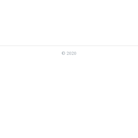
s
お問い合わせ
スタイリスト
い合わせ
ryubis1979@gmail.com
© 2020