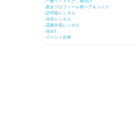
menu
rubi
-
前撮りブライダルヘア＆メイク
-
代表
-
出張ブライダルヘア&メイク&着付け
-
お問
（挙式当日）
-
成人式前撮りヘア&メイク・着付け
-
七五三撮影ヘア&メイク、着付け
-
一般ヘアメイク、着付け
-
男女プロフィール用ヘア＆メイク
-
訪問着レンタル
-
浴衣レンタル
-
花嫁衣装レンタル
-
花a
rt
-
イベント企画