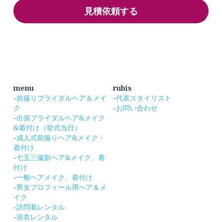
見積依頼する
menu
rubis
-
前撮りブライダルヘア＆メイ
-
代表スタイリスト
ク
-
お問い合わせ
-
出張ブライダルヘア&メイク
&着付け（挙式当日）
-
成人式前撮りヘア&メイク・
着付け
-
七五三撮影ヘア&メイク、着
付け
-
一般ヘアメイク、着付け
-
男女プロフィール用ヘア＆メ
イク
-
訪問着レンタル
-
浴衣レンタル