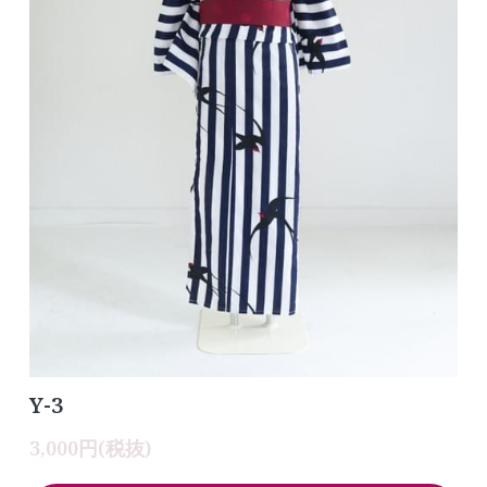
男女プロフィール用ヘア＆メイク
花art
七五三のパパママ着物レンタル
Y-3
3,000円(税抜)