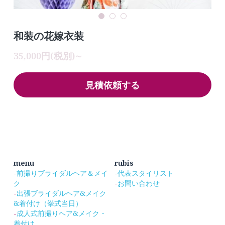
男女プロフィール用ヘア＆メイク
花art
和装の花嫁衣装
七五三のパパママ着物レンタル
35,000円(税別)∼
見積依頼する
menu
rubis
-
前撮りブライダルヘア＆メイ
-
代表スタイリスト
ク
-
お問い合わせ
-
出張ブライダルヘア&メイク
&着付け（挙式当日）
-
成人式前撮りヘア&メイク・
着付け