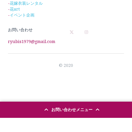
-
花嫁衣装レンタル
-
花a
rt
-
イベント企画
お問い合わせ
ryubis1979@gmail.com
© 2020
お問い合わせメニュー
ホーム
投稿
電話する
メールで問い合わ
せ