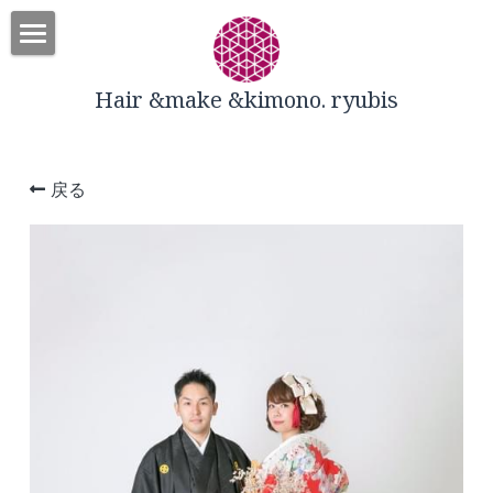
ホーム
Hair &make &kimono. ryubis
Main menu
メニュー
戻る
レンタル
前撮りブライダルヘア＆メイク
出張ブライダルヘア&メイク&着付け（挙式
イベント企画
訪問着
当日）
浴衣
代表スタイリスト
成人式前撮りヘア&メイク・着付け
花嫁衣裳
お問い合わせ
753撮影ヘア&メイク、着付け
検索
一般ヘアメイク、着付け