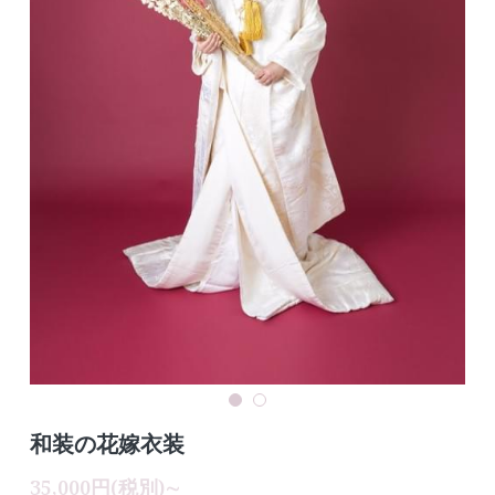
男女プロフィール用ヘア＆メイク
花art
七五三のパパママ着物レンタル
和装の花嫁衣装
35,000円(税別)∼