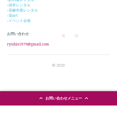
-
浴衣レンタル
-
花嫁衣装レンタル
-
花a
rt
-
イベント企画
お問い合わせ
ryubis1979@gmail.com
© 2020
お問い合わせメニュー
ホーム
投稿
電話する
メールで問い合わ
せ