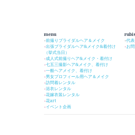
menu
rubi
-
前撮りブライダルヘア＆メイク
-
代表
-
出張ブライダルヘア&メイク&着付け
-
お問
（挙式当日）
-
成人式前撮りヘア&メイク・着付け
-
七五三撮影ヘア&メイク、着付け
-
一般ヘアメイク、着付け
-
男女プロフィール用ヘア＆メイク
-
訪問着レンタル
-
浴衣レンタル
-
花嫁衣装レンタル
-
花a
rt
-
イベント企画