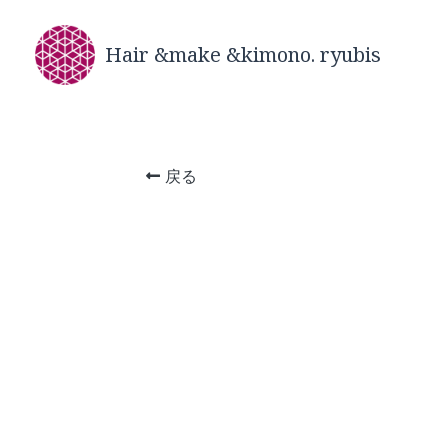
Hair &make &kimono. ryubis
戻る